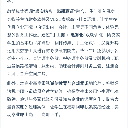
务。
教学模式强调
“虚实结合、岗课赛证”
融合。我们引入用友、
金蝶等主流财务软件及VBSE虚拟商业社会环境，让学生在
仿真企业环境中扮演出纳、会计、主管等不同角色，体验完
整的财务工作流。通过
“手工账 + 电算化”
双轨训练，既夯实
学生的基本功（如点钞、翻打传票、手工记账），又提升其
运用大数据工具进行财务决策的能力。毕业生广泛就职于各
类中小企业、会计师事务所、税务师事务所及金融机构，职
业发展路径清晰，从出纳、助理会计师到财务主管、注册会
计师，晋升空间广阔。
此外，本专业高度重视
诚信教育与合规意识
的培养，将财经
法规与职业道德贯穿教学始终，确保学生未来职业生涯行稳
致远。通过与多家代账公司及知名企业的深度合作，提供大
量真实账务处理案例，让学生在校期间即积累实战经验，实
现毕业即上岗，上岗即上手。