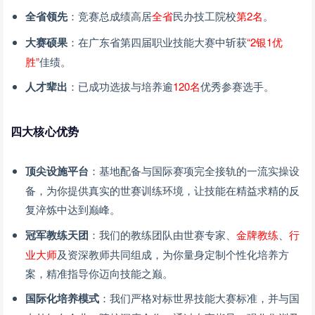
全省领先
：竞赛总成绩高居
全省
民办技工院校
第2名
。
大赛硕果
：在广东省第四届职业技能大赛中斩获
“2银1优
胜”
佳绩。
人才辈出
：已成功选拔与培养逾
120名
优秀参赛选手。
四大核心优势
顶尖设施平台
：基地配备与国际赛项完全接轨的一流实操设
备，为你提供真实的世赛训练环境，让技能在精益求精的反
复淬炼中达到巅峰。
冠军教练天团
：我们的教练团队由世赛专家、
金牌教练
、
行
业大师
及资深教师共同组成，为你量身定制个性化培养方
案，精准指导你迈向技能之巅。
国际化培养模式
：我们严格对标世界技能大赛标准，并与国