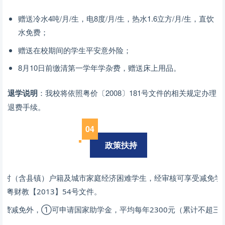
赠送冷水4吨/月/生，电8度/月/生，热水1.6立方/月/生，直饮
水免费；
赠送在校期间的学生平安意外险；
8月10日前缴清第一学年学杂费，赠送床上用品。
退学说明
：我校将依照粤价〔2008〕181号文件的相关规定办理
退费手续。
0
4
政策扶持
农村（含县镇）户籍及城市家庭经济困难学生，经审核可享受减免学费
照粤财教【2013】54号文件。
学费减免外，①可申请国家助学金，平均每年2300元（累计不超